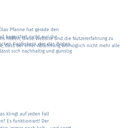
 Olav Pfanne hat gerade den
 begeistert nicht nur die
uns helfen, diese Website und die Nutzererfahrung zu
dicken Kupferkern, der das Braten
ie, dass bei einer Ablehnung womöglich nicht mehr alle
lässt sich nachhaltig und günstig
as klingt auf jeden Fall
n? Es funktioniert! Der
nden immer noch kalt – und sorgt