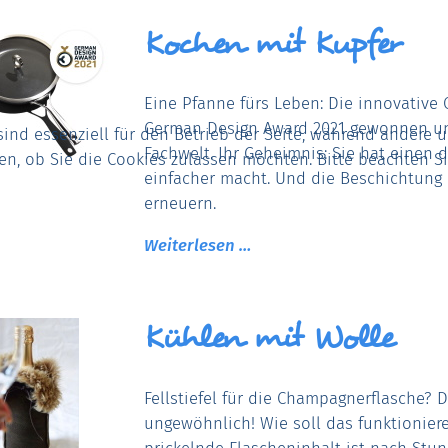
Kochen mit Kupfer
Eine Pfanne fürs Leben: Die innovative
German Design Award 2021 gewonnen und
sind essenziell für den Betrieb der Seite, während andere 
Fachwelt. Ihr Geheimnis: Sie hat einen 
den, ob Sie die Cookies zulassen möchten. Bitte beachten S
einfacher macht. Und die Beschichtung 
erneuern.
Weiterlesen …
Kühlen mit Wolle
Fellstiefel für die Champagnerflasche? D
ungewöhnlich! Wie soll das funktioniere
prickelnde Flascheninhalt ist nach Stu