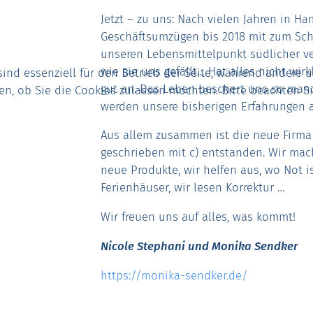
Jetzt – zu uns: Nach vielen Jahren in H
Geschäftsumzügen bis 2018 mit zum Sch
unseren Lebensmittelpunkt südlicher ve
wie sie uns gefällt… Hat alles nicht wirk
sind essenziell für den Betrieb der Seite, während andere 
gut an. Das Leben beschert uns so man
den, ob Sie die Cookies zulassen möchten. Bitte beachten S
werden unsere bisherigen Erfahrungen 
Aus allem zusammen ist die neue Firma
geschrieben mit c) entstanden. Wir mac
neue Produkte, wir helfen aus, wo Not 
Ferienhäuser, wir lesen Korrektur …
Wir freuen uns auf alles, was kommt!
Nicole Stephani und Monika Sendker
https://monika-sendker.de/