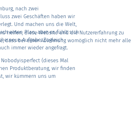
amburg, nach zwei
luss zwei Geschäften haben wir
rlegt. Und machen uns die Welt,
lich einen Plan, aber es fühlt sich
uns helfen, diese Website und die Nutzererfahrung zu
che neue Aufgabe. Zugleich
ie, dass bei einer Ablehnung womöglich nicht mehr alle
auch immer wieder angefragt.
 Nobodyisperfect (dieses Mal
hen Produktberatung, wir finden
ist, wir kümmern uns um